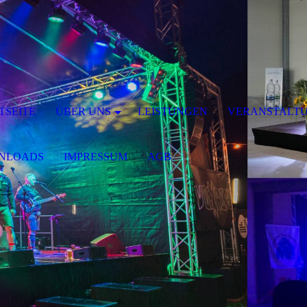
TSEITE
ÜBER UNS
LEISTUNGEN
VERANSTALT
NLOADS
IMPRESSUM
AGB