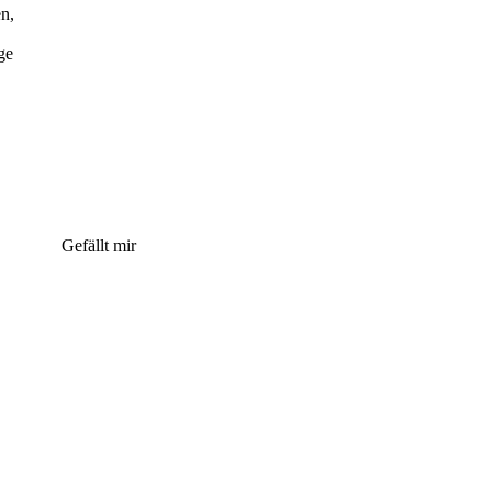
n,
ge
Gefällt mir